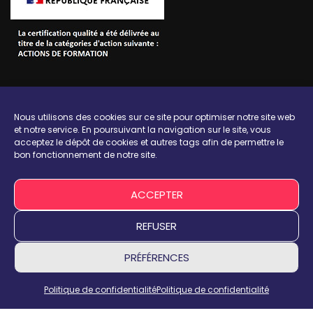
Ecole HODOSIA
Nous utilisons des cookies sur ce site pour optimiser notre site web
Formations
et notre service. En poursuivant la navigation sur le site, vous
Admission
acceptez le dépôt de cookies et autres tags afin de permettre le
bon fonctionnement de notre site.
Campus
Espace entreprises
ACCEPTER
Actualités
REFUSER
Contact
FAQ
PRÉFÉRENCES
Mentions légales
Politique de confidentialité
Politique de confidentialité
Politique de Confidentialité